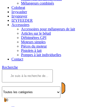
Mélangeurs combinés
Coloheat
Izywasher
Izysprayer
IZYFEEDER
Accessoires
Accessoires pour mélangeurs de lait
Articles sur le bétail
Débitmètres GPI
Moteurs simples
Pièces du moteur
Pistolets à lait
Pompes à lait individuelles
Contact
Recherche
0
0