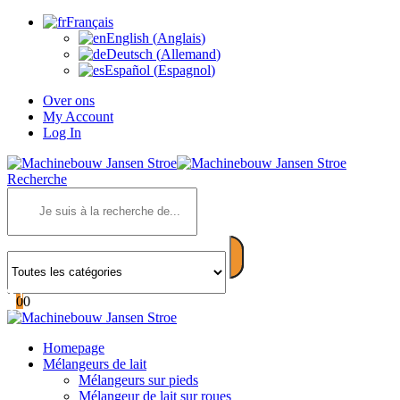
Français
English
(
Anglais
)
Deutsch
(
Allemand
)
Español
(
Espagnol
)
Over ons
My Account
Log In
Recherche
0
0
Homepage
Mélangeurs de lait
Mélangeurs sur pieds
Mélangeur de lait sur roues