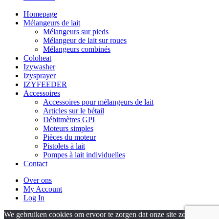
Homepage
Mélangeurs de lait
Mélangeurs sur pieds
Mélangeur de lait sur roues
Mélangeurs combinés
Coloheat
Izywasher
Izysprayer
IZYFEEDER
Accessoires
Accessoires pour mélangeurs de lait
Articles sur le bétail
Débitmètres GPI
Moteurs simples
Pièces du moteur
Pistolets à lait
Pompes à lait individuelles
Contact
Over ons
My Account
Log In
We gebruiken cookies om ervoor te zorgen dat onze site zo soepel