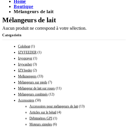
Home
Boutique
Mélangeurs de lait
Mélangeurs de lait
Aucun produit ne correspond à votre sélection.
Categorieën
Coloheat
(1)
IZYFEEDER
(1)
Izysprayer
(1)
Izywasher
(3)
IZYfeeder
(2)
Melkmengers
(33)
Mélangeurs sur pieds
(7)
Mélangeur de lait sur roues
(11)
Mélangeurs combinés
(12)
Accessoires
(50)
Accessoires pour mélangeurs de lait
(13)
Articles sur le bétail
(4)
Débitmètres GPI
(1)
Moteurs simples
(6)