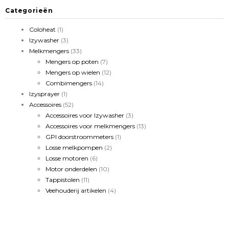
Categorieën
Coloheat
(1)
Izywasher
(3)
Melkmengers
(33)
Mengers op poten
(7)
Mengers op wielen
(12)
Combimengers
(14)
Izysprayer
(1)
Accessoires
(52)
Accessoires voor Izywasher
(3)
Accessoires voor melkmengers
(13)
GPI doorstroommeters
(1)
Losse melkpompen
(2)
Losse motoren
(6)
Motor onderdelen
(10)
Tappistolen
(11)
Veehouderij artikelen
(4)