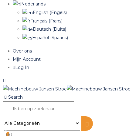
Nederlands
English
(
Engels
)
Français
(
Frans
)
Deutsch
(
Duits
)
Español
(
Spaans
)
Over ons
Mijn Account
Log In
Search
0
0