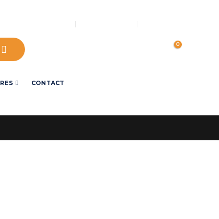
LOG IN
OVER ONS
MIJN ACCOUNT
0
IRES
CONTACT