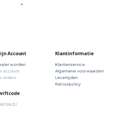
ijn Account
Klantinformatie
ealer worden
Klantenservice
w account
Algemene voorwaarden
w orders
Levertijden
Retourpolicy
wiftcode
ABONL2U