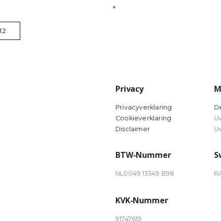
Privacy
M
Privacyverklaring
D
Cookieverklaring
U
Disclaimer
U
BTW-Nummer
S
NL0049 13349 B98
R
KVK-Nummer
91747619