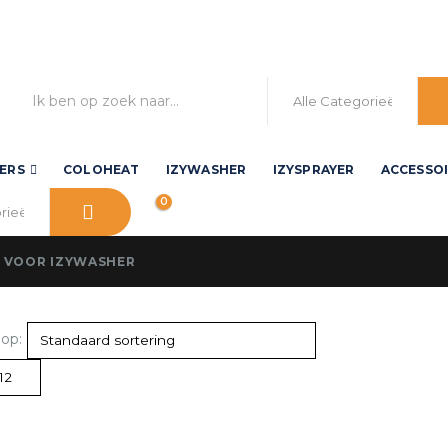
ERS
COLOHEAT
IZYWASHER
IZYSPRAYER
ACCESSO
0
S VOOR IZYWASHER
 op: