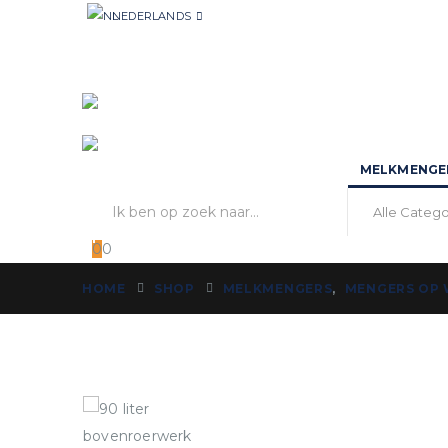
NEDERLANDS
MELKMENGE
0
0
HOME
SHOP
MELKMENGERS
,
MENGERS OP 