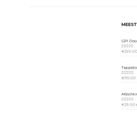
MEEST
GPI Doo
€
299.0
0
out of
Tappist
€
119.00
0
out of
Afdichti
€
25.00
0
out of