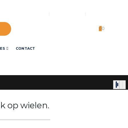
LOG IN
OVER ONS
MIJN ACCOUNT
0
0
ES
CONTACT
k op wielen.