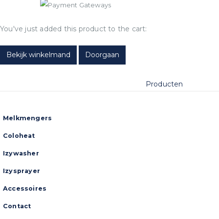
You've just added this product to the cart:
Bekijk winkelmand
Doorgaan
Producten
Melkmengers
Coloheat
Izywasher
Izysprayer
Accessoires
Contact