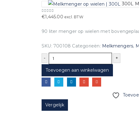
300L M
0
out of 5
€
1,445.00
excl. BTW
90 liter menger op wielen met bovengepla
SKU:
700108
Categorieën:
Melkmengers
,
M
-
+
Toevoegen aan winkelwagen
Toevoeg
Vergelijk