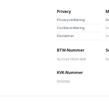
Privacy
M
Privacyverklaring
D
Cookieverklaring
U
Disclaimer
U
BTW-Nummer
S
NL0049 13349 B98
R
KVK-Nummer
91747619