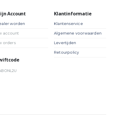
ijn Account
Klantinformatie
ealer worden
Klantenservice
w account
Algemene voorwaarden
w orders
Levertijden
Retourpolicy
wiftcode
ABONL2U