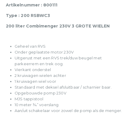
Artikelnummer : 800111
Type : 200 RSBWC3
200 liter Combimenger 230V 3 GROTE WIELEN
Geheel van RVS
Onder geplaatste motor 230V
Uitgerust met een RVS trek/duw beugel met
parkeerrem en trek oog.
Vierkant onderstel
2 kruiwagen wielen achter
1 kruiwagen wiel voor
Standaard met deksel afsluitbaar / scharnier baar.
Opgebouwde pomp 230V
MJS tappistool
10 meter ¾” voerslang
Aan/uit schakelaar voor zowel de pomp als de menger.