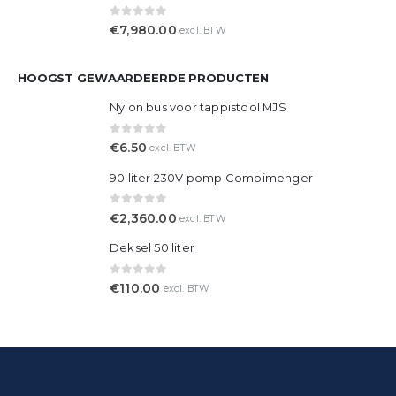
Emmerhouder RVS
0
out of 5
€
95.00
excl. BTW
IZYWASHER 400V edition.
0
out of 5
€
7,980.00
excl. BTW
HOOGST GEWAARDEERDE PRODUCTEN
Nylon bus voor tappistool MJS
0
out of 5
€
6.50
excl. BTW
90 liter 230V pomp Combimenger
0
out of 5
€
2,360.00
excl. BTW
Deksel 50 liter
0
out of 5
€
110.00
excl. BTW