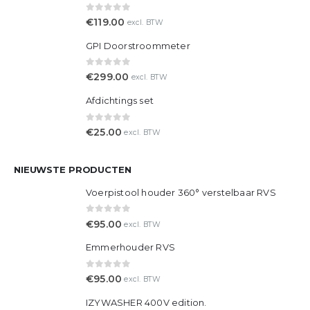
MEEST VERKOCHTE PRODUCTEN
Tappistool MJS NIEUW LICHTGEWICHT.
0
out of 5
€
119.00
excl. BTW
GPI Doorstroommeter
0
out of 5
€
299.00
excl. BTW
Afdichtings set
0
out of 5
€
25.00
excl. BTW
NIEUWSTE PRODUCTEN
Voerpistool houder 360° verstelbaar RVS
0
out of 5
€
95.00
excl. BTW