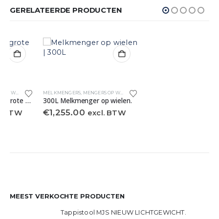
GERELATEERDE PRODUCTEN
MELKMENGERS
,
MENGERS OP WIELEN
COMBIMENGERS
,
MELKMENGERS
300L Melkmenger op wielen.
200 liter 230V Combimenger GROTE WIELEN
€
1,255.00
€
2,850.00
excl. BTW
excl. BTW