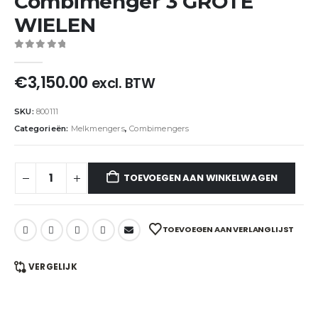
Combimenger 3 GROTE
WIELEN
0
out of 5
€
3,150.00
excl. BTW
SKU:
800111
Categorieën:
Melkmengers
,
Combimengers
TOEVOEGEN AAN WINKELWAGEN
TOEVOEGEN AAN VERLANGLIJST
VERGELIJK