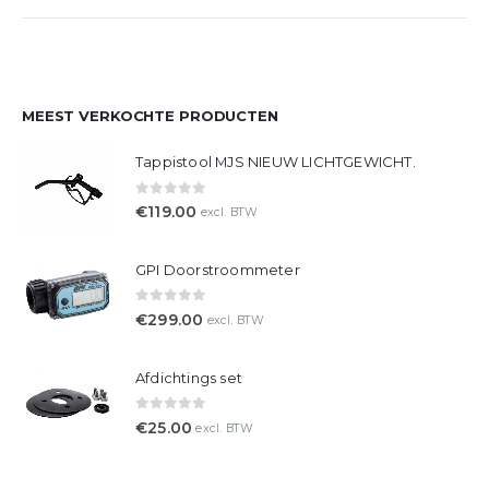
MEEST VERKOCHTE PRODUCTEN
Tappistool MJS NIEUW LICHTGEWICHT.
0
out of 5
€
119.00
excl. BTW
GPI Doorstroommeter
0
out of 5
€
299.00
excl. BTW
Afdichtings set
0
out of 5
€
25.00
excl. BTW