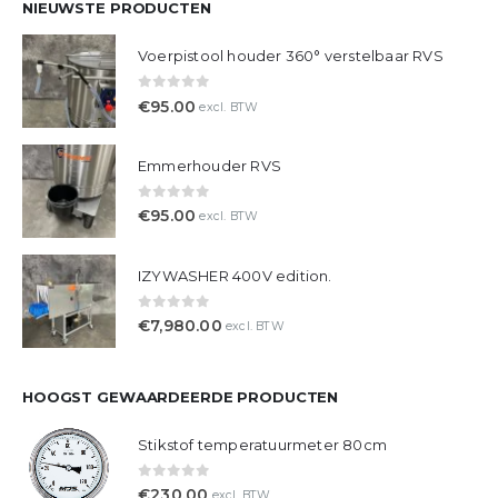
NIEUWSTE PRODUCTEN
Voerpistool houder 360° verstelbaar RVS
0
out of 5
€
95.00
excl. BTW
Emmerhouder RVS
0
out of 5
€
95.00
excl. BTW
IZYWASHER 400V edition.
0
out of 5
€
7,980.00
excl. BTW
HOOGST GEWAARDEERDE PRODUCTEN
Stikstof temperatuurmeter 80cm
0
out of 5
€
230.00
excl. BTW