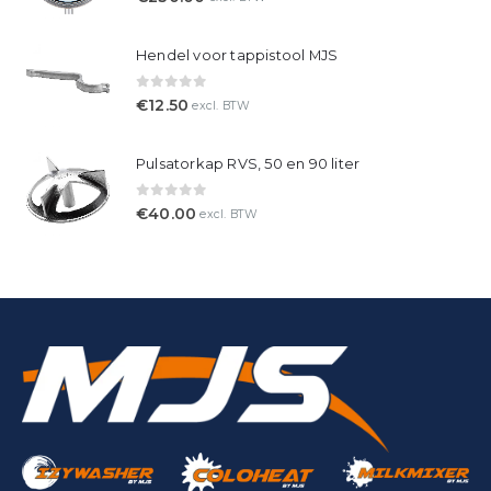
Hendel voor tappistool MJS
0
out of 5
€
12.50
excl. BTW
Pulsatorkap RVS, 50 en 90 liter
0
out of 5
€
40.00
excl. BTW