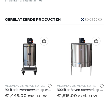
en denken graag met u mee.
GERELATEERDE PRODUCTEN
MELKMENGERS
,
MENGERS OP WIELEN
MELKMENGERS
,
MENGERS OP POTEN
90 liter bovenroerwerk op wielen.
300 liter Boven roerwerk op poten.
€
1,445.00
€
1,515.00
excl. BTW
excl. BTW