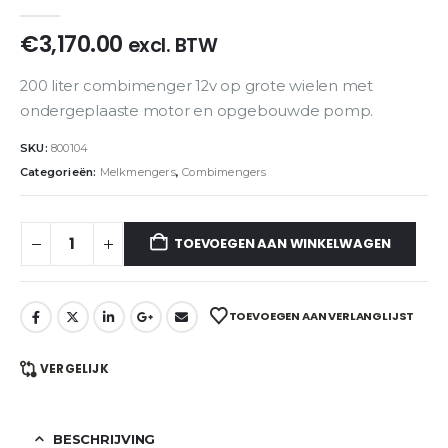
0
out of 5
€
3,170.00
excl. BTW
200 liter combimenger 12v op grote wielen met
ondergeplaaste motor en opgebouwde pomp.
SKU:
800104
Categorieën:
Melkmengers
,
Combimengers
TOEVOEGEN AAN WINKELWAGEN
TOEVOEGEN AAN VERLANGLIJST
VERGELIJK
BESCHRIJVING