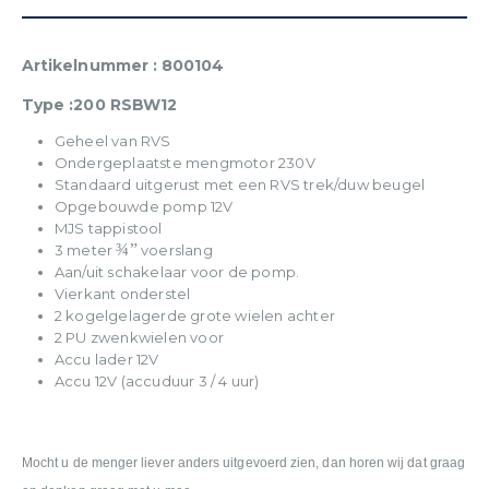
Artikelnummer : 800104
Type :200 RSBW12
Geheel van RVS
Ondergeplaatste mengmotor 230V
Standaard uitgerust met een RVS trek/duw beugel
Opgebouwde pomp 12V
MJS tappistool
¾”
3 meter
voerslang
Aan/uit schakelaar voor de pomp.
Vierkant onderstel
2 kogelgelagerde grote wielen achter
2 PU zwenkwielen voor
Accu lader 12V
Accu 12V (accuduur 3 / 4 uur)
Mocht u de menger liever anders uitgevoerd zien,
dan horen wij dat graag