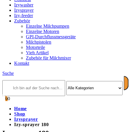
Izywasher
Izysprayer
Izy-feeder
Zubehör
Einzelne Milchpumpen
Einzelne Motoren
GPI-Durchflussmessgeräte
Milchpistolen
Motorteile
Vieh Artikel
Zubehör für Milchmixer
Kontakt
Suche
0
0
Home
Shop
Izysprayer
Izy-sprayer 180