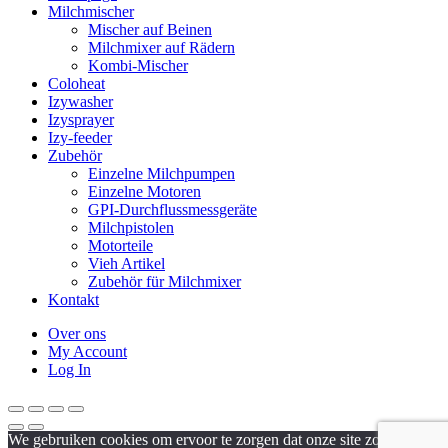
Milchmischer
Mischer auf Beinen
Milchmixer auf Rädern
Kombi-Mischer
Coloheat
Izywasher
Izysprayer
Izy-feeder
Zubehör
Einzelne Milchpumpen
Einzelne Motoren
GPI-Durchflussmessgeräte
Milchpistolen
Motorteile
Vieh Artikel
Zubehör für Milchmixer
Kontakt
Over ons
My Account
Log In
We gebruiken cookies om ervoor te zorgen dat onze site zo soepel