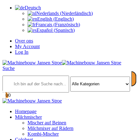
Deutsch
Nederlands
(
Niederländisch
)
English
(
Englisch
)
Français
(
Französisch
)
Español
(
Spanisch
)
Over ons
My Account
Log In
Suche
0
0
Homepage
Milchmischer
Mischer auf Beinen
Milchmixer auf Rädern
Kombi-Mischer
Coloheat