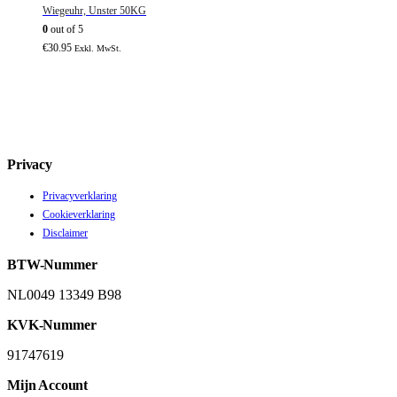
Wiegeuhr, Unster 50KG
0
out of 5
€
30.95
Exkl. MwSt.
Privacy
Privacyverklaring
Cookieverklaring
Disclaimer
BTW-Nummer
NL0049 13349 B98
KVK-Nummer
91747619
Mijn Account