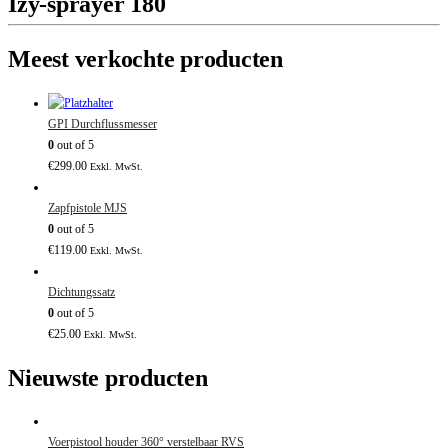
Izy-sprayer 180
Meest verkochte producten
GPI Durchflussmesser
0
out of 5
€
299.00
Exkl. MwSt.
Zapfpistole MJS
0
out of 5
€
119.00
Exkl. MwSt.
Dichtungssatz
0
out of 5
€
25.00
Exkl. MwSt.
Nieuwste producten
Voerpistool houder 360° verstelbaar RVS