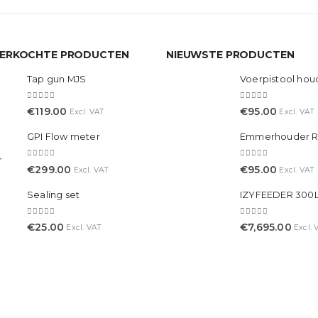
VERKOCHTE PRODUCTEN
NIEUWSTE PRODUCTEN
Tap gun MJS
0
out of 5
0
out of 5
€
119.00
€
95.00
Excl. VAT
Excl. VAT
GPI Flow meter
Emmerhouder 
0
out of 5
0
out of 5
€
299.00
€
95.00
Excl. VAT
Excl. VAT
Sealing set
IZYFEEDER 300
0
out of 5
0
out of 5
€
25.00
€
7,695.00
Excl. VAT
Excl. 