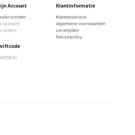
ijn Account
Klantinformatie
ealer worden
Klantenservice
w account
Algemene voorwaarden
w orders
Levertijden
Retourpolicy
wiftcode
ABONL2U