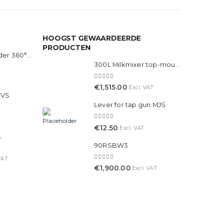
HOOGST GEWAARDEERDE
PRODUCTEN
Voerpistool houder 360° verstelbaar RVS
300L Milkmixer top-mounted motor, on legs
0
out of 5
€
1,515.00
Excl. VAT
RVS
Lever for tap gun MJS
0
out of 5
€
12.50
Excl. VAT
L
90RSBW3
VAT
0
out of 5
€
1,900.00
Excl. VAT