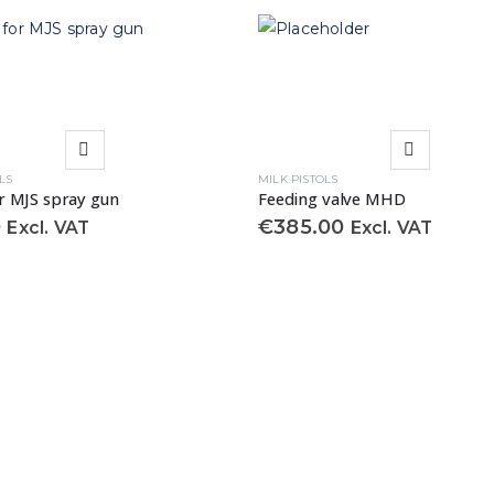
LS
MILK PISTOLS
r MJS spray gun
Feeding valve MHD
0
€
385.00
Excl. VAT
Excl. VAT