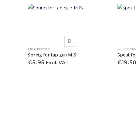
MILK PISTOLS
MILK PISTO
Spring for tap gun MJS
Spout fo
€
5.95
€
19.5
Excl. VAT