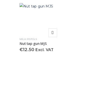
MILK PISTOLS
Nut tap gun MJS
€
12.50
Excl. VAT
MILK PISTOL
Sleeve nut
€
9.50
E