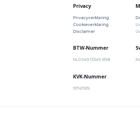
Privacy
M
Privacyverklaring
D
Cookieverklaring
U
Disclaimer
U
BTW-Nummer
S
NL0049 13349 B98
R
KVK-Nummer
91747619