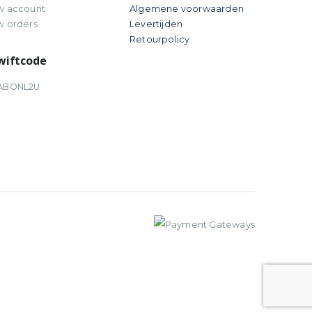
w account
Algemene voorwaarden
w orders
Levertijden
Retourpolicy
wiftcode
ABONL2U