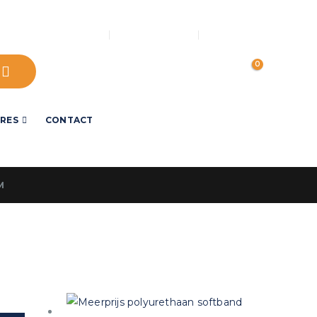
LOG IN
OVER ONS
MIJN ACCOUNT
0
IRES
CONTACT
M