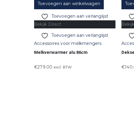
Toevoegen aan winkelwagen
Toe
Toevoegen aan verlanglijst
Bekijk Direct
Bekij
Toevoegen aan verlanglijst
Accessoires voor melkmengers
Acces
Melkverwarmer alu 86cm
Deksel
€
279.00
€
140
excl. BTW