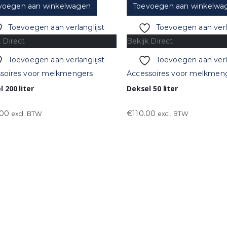
voegen aan winkelwagen
Toevoegen aan winkelwa
Toevoegen aan verlanglijst
Toevoegen aan verla
k Direct
Bekijk Direct
Toevoegen aan verlanglijst
Toevoegen aan verla
soires voor melkmengers
Accessoires voor melkmen
 200 liter
Deksel 50 liter
.00
€
110.00
excl. BTW
excl. BTW