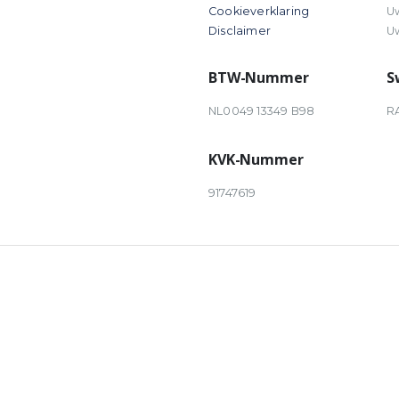
Cookieverklaring
U
Disclaimer
U
BTW-Nummer
S
NL0049 13349 B98
R
KVK-Nummer
91747619