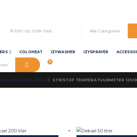
ERS
COLOHEAT
IZYWASHER
IZYSPRAYER
ACCESSO
0
VOOR MELKMENGERS
STIKSTOF TEMPERATUURMETER 125C