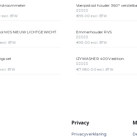
rstroommeter
Voerpistool houder 360° verstelb
0
€
95.00
 5
0
out of 5
excl. BTW
excl. BTW
ool MJS NIEUW LICHTGEWICHT.
Emmerhouder RVS
€
95.00
 5
0
out of 5
excl. BTW
excl. BTW
ngs set
IZYWASHER 400V edition.
€
7,980.00
 5
0
out of 5
excl. BTW
excl. BTW
Privacy
M
Privacyverklaring
D