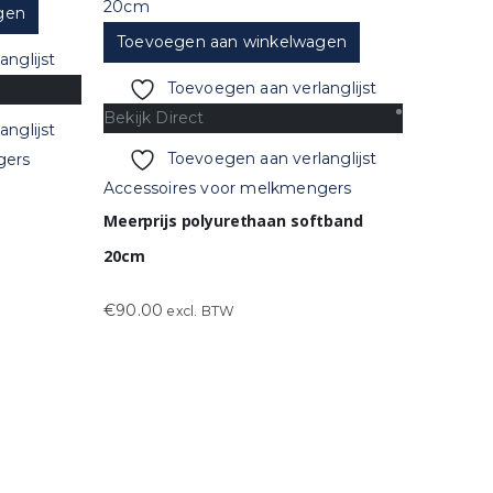
gen
Toevoegen aan winkelwagen
nglijst
Toevoegen aan verlanglijst
Bekijk Direct
nglijst
Toevoegen aan verlanglijst
gers
Accessoires voor melkmengers
Meerprijs polyurethaan softband
20cm
€
90.00
excl. BTW