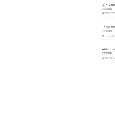
GPI Doo
€
299.0
0
out of
Tappist
€
119.00
0
out of
Afdichti
€
25.00
0
out of