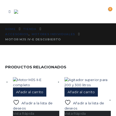
0
HOME
TIENDA
ACCESORIOS
,
MOTORES INDIVIDUALES
MOTOR MJS IV-E DESCUBIERTO
PRODUCTOS RELACIONADOS
Añadir al carrito
Añadir al carrito
Añadir a la lista de
Añadir a la lista de
deseos
deseos
Vista Rápida
Vista Rápida