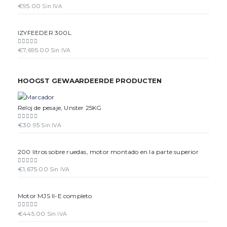
€
95.00
0
out of 5
Sin IVA
IZYFEEDER 300L
€
7,695.00
0
out of 5
Sin IVA
HOOGST GEWAARDEERDE PRODUCTEN
Reloj de pesaje, Unster 25KG
€
30.95
0
out of 5
Sin IVA
200 litros sobre ruedas, motor montado en la parte superior
€
1,675.00
0
out of 5
Sin IVA
Motor MJS II-E completo
€
445.00
0
out of 5
Sin IVA