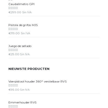
Caudalímetro GPI
€
299.00
0
out of 5
Sin IVA
Pistola de grifos MJS
€
119.00
0
out of 5
Sin IVA
Juego de sellado
€
25.00
0
out of 5
Sin IVA
NIEUWSTE PRODUCTEN
Voerpistool houder 360° verstelbaar RVS
€
95.00
0
out of 5
Sin IVA
Emmerhouder RVS