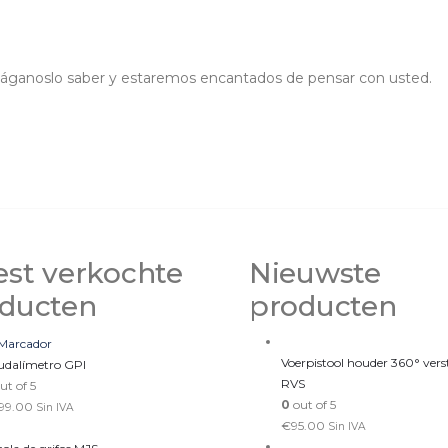
, háganoslo saber y estaremos encantados de pensar con usted.
st verkochte
Nieuwste
ducten
producten
Voerpistool houder 360° vers
udalímetro GPI
RVS
ut of 5
0
out of 5
99.00
Sin IVA
€
95.00
Sin IVA