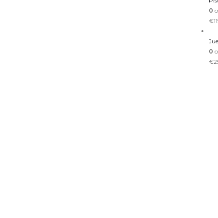
Pis
0
o
€
1
Jue
0
o
€
2