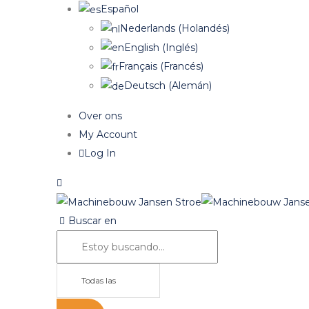
Español
Nederlands
(
Holandés
)
English
(
Inglés
)
Français
(
Francés
)
Deutsch
(
Alemán
)
Over ons
My Account
Log In
Buscar en
Todas las