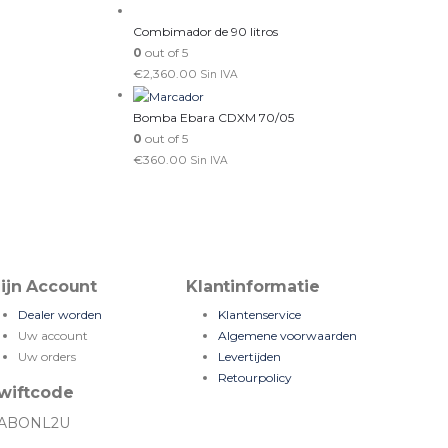
Combimador de 90 litros
0
out of 5
€
2,360.00
Sin IVA
Bomba Ebara CDXM 70/05
0
out of 5
€
360.00
Sin IVA
ijn Account
Klantinformatie
Dealer worden
Klantenservice
Uw account
Algemene voorwaarden
Uw orders
Levertijden
Retourpolicy
wiftcode
ABONL2U