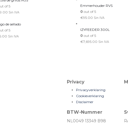
tola de grifos MJS
Emmerhouder RVS
ut of 5
0
out of 5
19.00
Sin IVA
€
95.00
Sin IVA
go de sellado
IZYFEEDER 300L
ut of 5
0
out of 5
5.00
Sin IVA
€
7,695.00
Sin IVA
Privacy
M
Privacyverklaring
Cookieverklaring
Disclaimer
BTW-Nummer
S
NL0049 13349 B98
R