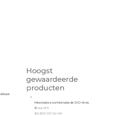
Hoogst
gewaardeerde
producten
telbaar
Mezcladora combinada de 200 litros
0
out of 5
€
2,600.00
Sin IVA