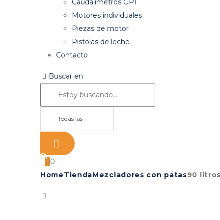
Caudalímetros GPI
Motores individuales
Piezas de motor
Pistolas de leche
Contacto
Buscar en
Todas las
categorías
0
0
Home
Tienda
Mezcladores con patas
90 litro